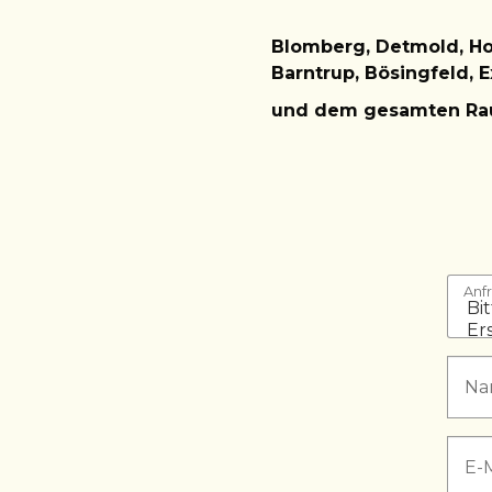
Blomberg,
Detmold, H
Barntrup, Bösingfeld, E
und dem gesamten R
Anf