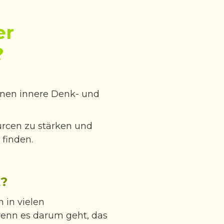
er
?
nnen innere Denk- und
urcen zu stärken und
 finden.
t?
 in vielen
enn es darum geht, das