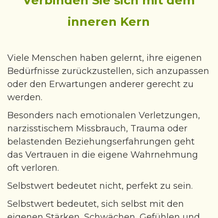
Verbinden Sie sich mit dem
Gewichtsreduktion
inneren Kern
Raucherentwöhnung
Leistungsmotivation - Verbesserung
Trauer - Begleitung mit Hypnose
Viele Menschen haben gelernt, ihre eigenen
ADHS
Bedürfnisse zurückzustellen, sich anzupassen
oder den Erwartungen anderer gerecht zu
Entspannung & Achtsamkeit
werden.
Kunsttherapie - Schreibtherapie
Besonders nach emotionalen Verletzungen,
Lösungsfokussierte Kurzzeittherapie
narzisstischem Missbrauch, Trauma oder
Gesprächstherapie - Tiergestütze Begleitung
belastenden Beziehungserfahrungen geht
Therapeutische Kleingruppen
das Vertrauen in die eigene Wahrnehmung
oft verloren.
Transsensible Psychotherapie
Selbstwert bedeutet nicht, perfekt zu sein.
Über mich
Selbstwert bedeutet, sich selbst mit den
Angebote & Begleitung
eigenen Stärken, Schwächen, Gefühlen und