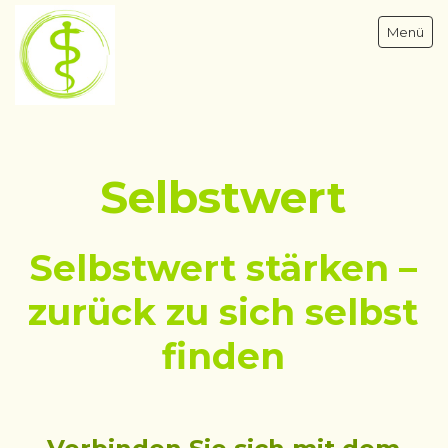
Menü
Selbstwert
Psychotherapie & Hypnose - Blomberg OWL
Traumatherapie
Hypnosetherapie
Selbstwert stärken –
Narzisstischer Missbrauch
zurück zu sich selbst
Klinische Hypnose
finden
Hypnotische Entspannung
Selbstwert
Inneres Kind