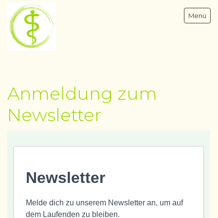
Menü
Anmeldung zum
Psychotherapie & Hypnose - Blomberg OWL
Newsletter
Über mich
Angebote & Begleitung
Kontakt
Newsletter
Melde dich zu unserem Newsletter an, um auf
dem Laufenden zu bleiben.