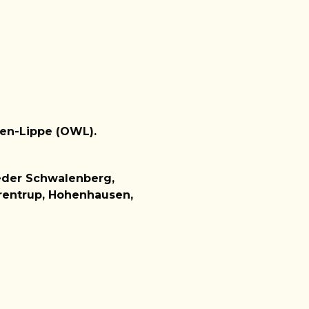
len-Lippe (OWL).
eder Schwalenberg,
Dörentrup, Hohenhausen,