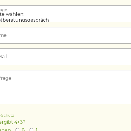
rage
Schutz
ergibt 4+3?
ieben
8
1